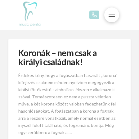
Koronák – nem csak a
királyi családnak!
Érdekes tény, hogy a fogászatban használt „korona”
kifejezés csaknem minden nyelvben megegyezik a
királyi főt ékesítő szimbolikus ékszerre alkalmazott
szóval. Természetesen ez nem a puszta véletlen
műve, a két korona között valóban fedezhetünk fel
hasonlóságokat. A fogászatban a korona a fognak
arra a részére vonatkozik, amely normál esetben az
ínyszél fölött található, és fogzománc borítja. Még
egyszerűbben: a fognak a …