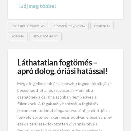
Tudj meg többet
ESZTÉTIKUS FOGPÓTLÁS
FÉMMENTES KORONA
FOGPÓTLÁS
KORONA
SZÓLÓ FOGHIÁNY
Láthatatlan fogtömés –
apró dolog, óriási hatással!
Még a leglelkesebb és alaposabb fogmosók ajtaján is
becsöngethet a fogszuvasodás – ennek a
csengőnek a dallama azonban nem kedves a
füleinknek. A fogak mély barázdái, a fogközök
(különösen torlódott fogazat esetén!) parkettjén a
fogkefe sörtéi sem keringőznek olyan elegánsan, így
ezek a területek fokozottan ki vannak téve a
fogszuvasodás kockázatának. A fogszuvasodás