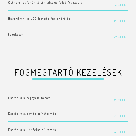
Otthoni fogfehérítő sín, alsó és felső fogazatra
40 000 HUF
Beyond White LED lámpás fogfehérítés
80 000 HUF
Fogékszer
25 000 HUF
FOGMEGTARTÓ KEZELÉSEK
Esztétikus, fognyaki tömés
25 000 HUF
Esztétikus, egy felszínű tömés
30 000 HUF
Esztétikus, két felszínű tömés
40 000 HUF