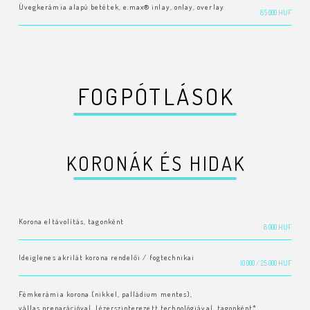
Üvegkerámia alapú betétek, e.max® inlay, onlay, overlay
85 000 HUF
FOGPÓTLÁSOK
KORONÁK ÉS HIDAK
Korona eltávolítás, tagonként
8 000 HUF
Ideiglenes akrilát korona rendelői / fogtechnikai
10 000 / 25 000 HUF
Fémkerámia korona (nikkel, palládium mentes),
vállas preparációval, lézerszinterezett technológiával, tagonként*