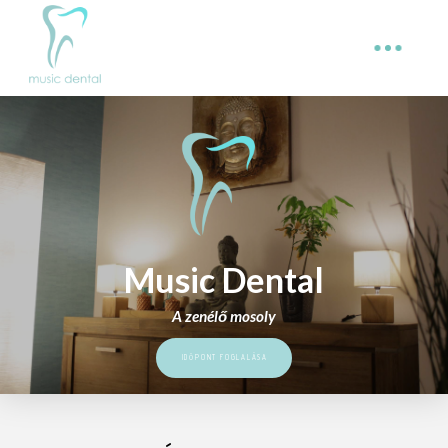
Music Dental
A zenélő mosoly
IDŐPONT FOGLALÁSA