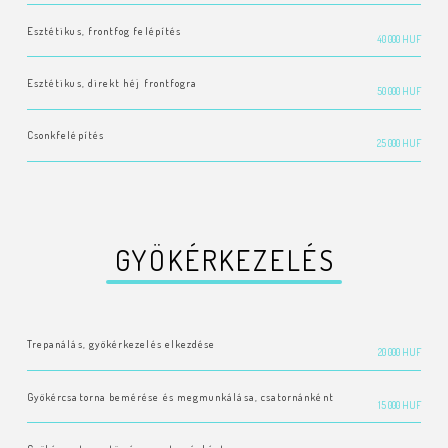
Esztétikus, frontfog felépítés
40 000 HUF
Esztétikus, direkt héj frontfogra
50 000 HUF
Csonkfelépítés
25 000 HUF
GYÖKÉRKEZELÉS
Trepanálás, gyökérkezelés elkezdése
20 000 HUF
Gyökércsatorna bemérése és megmunkálása, csatornánként
15 000 HUF