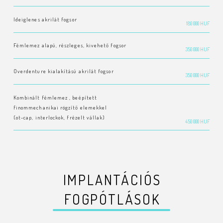
Ideiglenes akrilát fogsor
180 000 HUF
Fémlemez alapú, részleges, kivehető fogsor
350 000 HUF
Overdenture kialakítású akrilát fogsor
350 000 HUF
Kombinált fémlemez , beépített
finommechanikai rögzítő elemekkel
(ot-cap, interlockok, frézelt vállak)
450 000 HUF
IMPLANTÁCIÓS
FOGPÓTLÁSOK