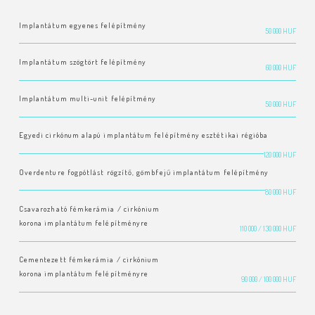
Implantátum egyenes felépítmény
50 000 HUF
Implantátum szögtört felépítmény
60 000 HUF
Implantátum multi-unit felépítmény
50 000 HUF
Egyedi cirkónum alapú implantátum felépítmény esztétikai régióba
120 000 HUF
Overdenture fogpótlást rögzítő, gömbfejű implantátum felépítmény
80 000 HUF
Csavarozható fémkerámia / cirkónium
korona implantátum felépítményre
110 000 / 130 000 HUF
Cementezett fémkerámia / cirkónium
korona implantátum felépítményre
90 000 / 100 000 HUF