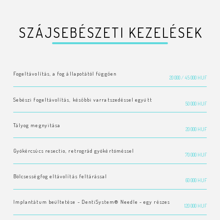
SZÁJSEBÉSZETI KEZELÉSEK
Fogeltávolítás, a fog állapotától függően
20 000 / 45 000 HUF
Sebészi fogeltávolítás, későbbi varratszedéssel együtt
50 000 HUF
Tályog megnyitása
20 000 HUF
Gyökércsúcs resectio, retrográd gyökértöméssel
70 000 HUF
Bölcsességfog eltávolítás feltárással
60 000 HUF
Implantátum beültetése - DentiSystem® Needle - egy részes
120 000 HUF