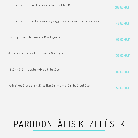
Implantátum beültetése -Callus PRO®
200 000 HUF
Implantátum feltárása és gyógyulási csavar behelyezése
40 000 HUF
Csontpótlás Orthosera® - 1 gramm
100 000 HUF
Arcüreg emelés Orthosera® - 1 gramm
150 000 HUF
Titánháló – Osstem® beültetése
100 000 HUF
Felszívódó Lyoplant® kollagén membrán beültetése
80 000 HUF
PARODONTÁLIS KEZELÉSEK