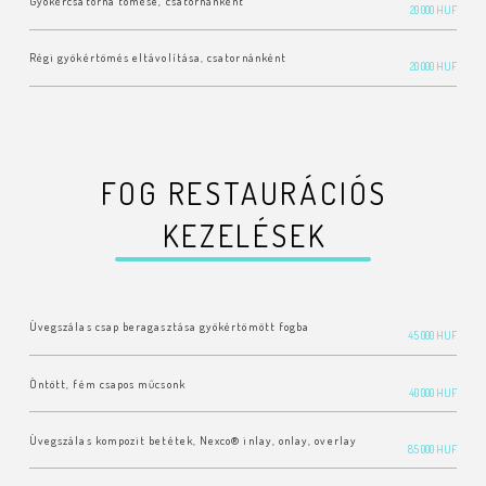
Gyökércsatorna tömése, csatornánként
20 000 HUF
Régi gyökértömés eltávolítása, csatornánként
20 000 HUF
FOG RESTAURÁCIÓS
KEZELÉSEK
Üvegszálas csap beragasztása gyökértömött fogba
45 000 HUF
Öntött, fém csapos műcsonk
40 000 HUF
Üvegszálas kompozit betétek, Nexco® inlay, onlay, overlay
85 000 HUF